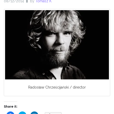
08/12/2014
by
Tomasz K
Radosław Chrześcijański / director
Share it: