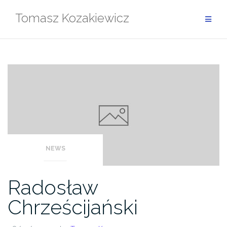
Skip
Tomasz Kozakiewicz
to
content
NEWS
Radosław
Chrześcijański